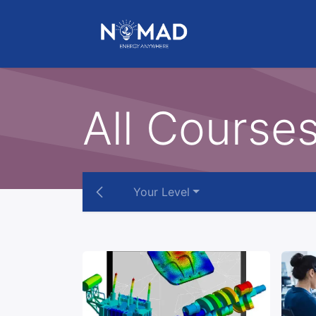
HOME
NOMAD
All Course
Your Level